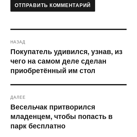
Навигация
НАЗАД
по
Покупатель удивился, узнав, из
Предыдущая
чего на самом деле сделан
запись:
записям
приобретённый им стол
ДАЛЕЕ
Весельчак притворился
Следующая
младенцем, чтобы попасть в
запись:
парк бесплатно