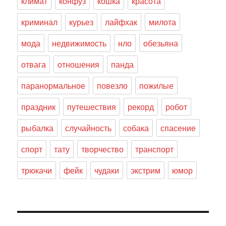
климат
конфуз
кошка
красота
криминал
курьез
лайфхак
милота
мода
недвижимость
нло
обезьяна
отвага
отношения
панда
паранормальное
повезло
пожилые
праздник
путешествия
рекорд
робот
рыбалка
случайность
собака
спасение
спорт
тату
творчество
транспорт
трюкачи
фейк
чудаки
экстрим
юмор