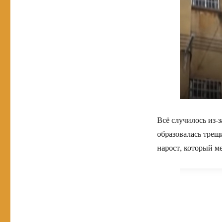
Всё случилось из-з
образовалась трещи
нарост, который м