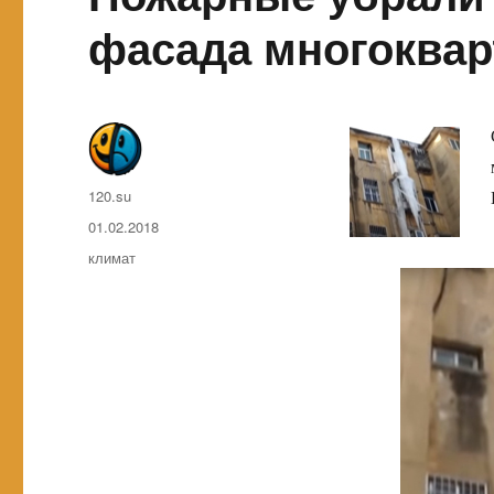
фасада многоквар
Автор
120.su
Опубликовано
01.02.2018
Метки
климат