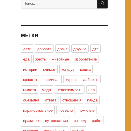
Искать:
МЕТКИ
дети
доброта
драка
дружба
дтп
еда
жесть
животные
изобретение
истории
климат
конфуз
кошка
красота
криминал
курьез
лайфхак
милота
мода
недвижимость
нло
обезьяна
отвага
отношения
панда
паранормальное
повезло
пожилые
праздник
путешествия
рекорд
робот
рыбалка
случайность
собака