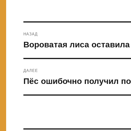
Навигация
НАЗАД
по
Вороватая лиса оставила
Предыдущая
запись:
записям
ДАЛЕЕ
Пёс ошибочно получил по
Следующая
запись: