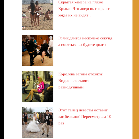
Скрытая камера на пляже
i
Крыма: Что люди вытворяют,
когда их не видят...
Ролик длится несколько секунд,
i
а смеяться вы будете долго
Королева вагона отожгла!
i
Видео не оставит
равнодушным
Этот танец невесты оставит
i
вас без слов! Пересмотрела 10
раз