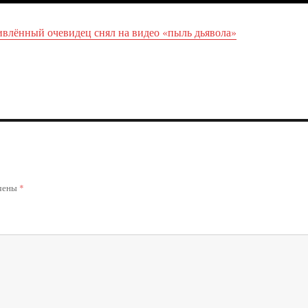
ивлённый очевидец снял на видео «пыль дьявола»
ечены
*