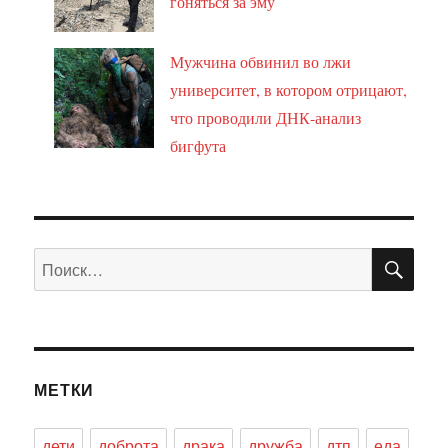
гоняться за эму
Мужчина обвинил во лжи
университет, в котором отрицают,
что проводили ДНК-анализ
бигфута
ПО
Искать:
МЕТКИ
дети
доброта
драка
дружба
дтп
еда