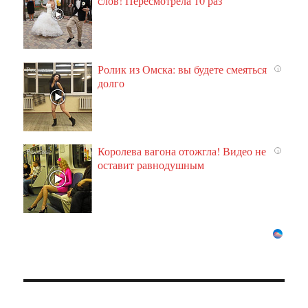
слов! Пересмотрела 10 раз
Ролик из Омска: вы будете смеяться
i
долго
Королева вагона отожгла! Видео не
i
оставит равнодушным