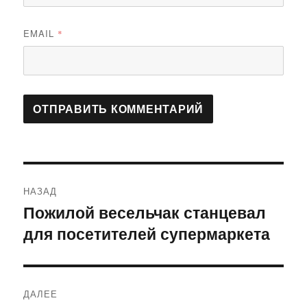
EMAIL
*
Навигация
НАЗАД
по
Пожилой весельчак станцевал
Предыдущая
для посетителей супермаркета
запись:
записям
ДАЛЕЕ