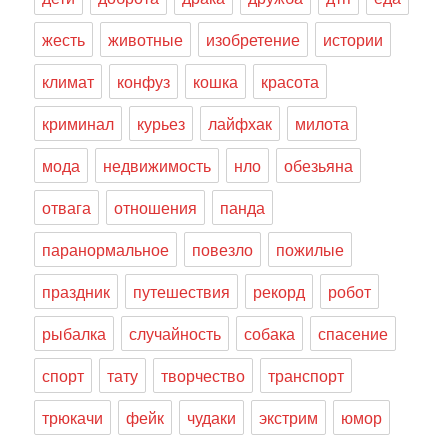
жесть
животные
изобретение
истории
климат
конфуз
кошка
красота
криминал
курьез
лайфхак
милота
мода
недвижимость
нло
обезьяна
отвага
отношения
панда
паранормальное
повезло
пожилые
праздник
путешествия
рекорд
робот
рыбалка
случайность
собака
спасение
спорт
тату
творчество
транспорт
трюкачи
фейк
чудаки
экстрим
юмор