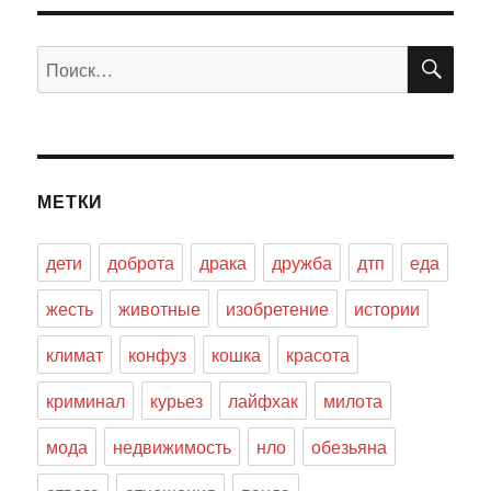
ПО
Искать:
МЕТКИ
дети
доброта
драка
дружба
дтп
еда
жесть
животные
изобретение
истории
климат
конфуз
кошка
красота
криминал
курьез
лайфхак
милота
мода
недвижимость
нло
обезьяна