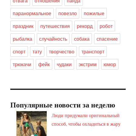
отвага
отношения
панда
паранормальное
повезло
пожилые
праздник
путешествия
рекорд
робот
рыбалка
случайность
собака
спасение
спорт
тату
творчество
транспорт
трюкачи
фейк
чудаки
экстрим
юмор
Популярные новости за неделю
Люди придумали оригинальный
способ, чтобы охладиться в жару