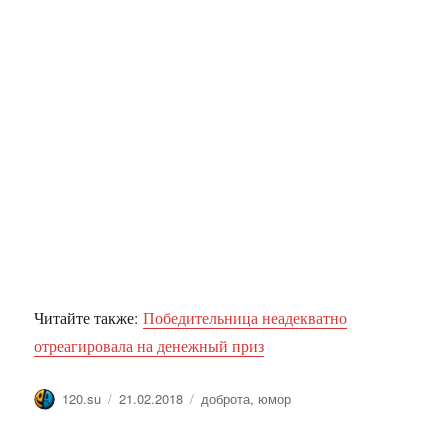
Читайте также:
Победительница неадекватно
отреагировала на денежный приз
Автор
Опубликовано
Метки
120.su
21.02.2018
доброта
,
юмор