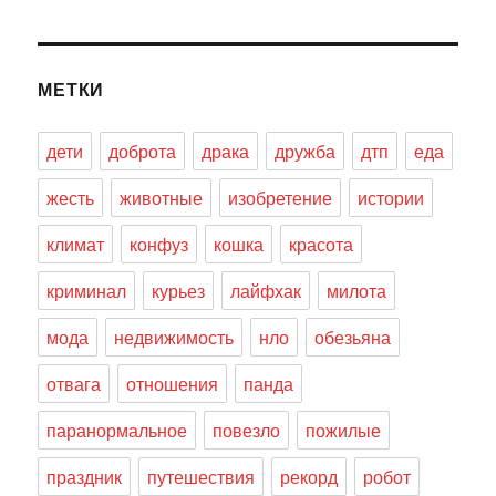
МЕТКИ
дети
доброта
драка
дружба
дтп
еда
жесть
животные
изобретение
истории
климат
конфуз
кошка
красота
криминал
курьез
лайфхак
милота
мода
недвижимость
нло
обезьяна
отвага
отношения
панда
паранормальное
повезло
пожилые
праздник
путешествия
рекорд
робот