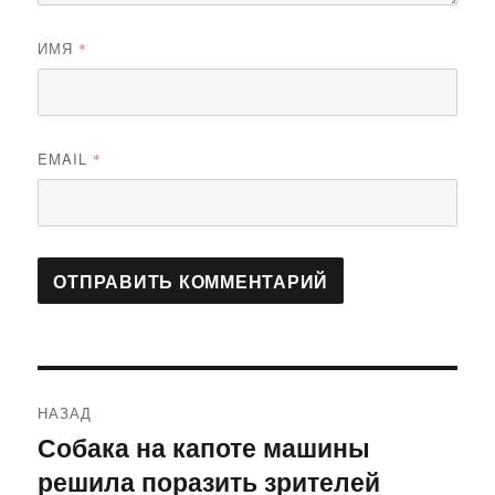
ИМЯ
*
EMAIL
*
Навигация
НАЗАД
по
Собака на капоте машины
Предыдущая
решила поразить зрителей
запись:
записям