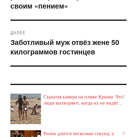
своим «пением»
ДАЛЕЕ
Заботливый муж отвёз жене 50
Следующая
килограммов гостинцев
запись:
Скрытая камера на пляже Крыма: Что
i
люди вытворяют, когда их не видят...
Ролик длится несколько секунд, а
i