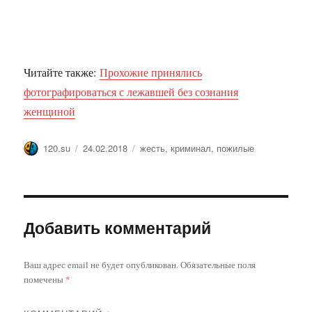
Читайте также:
Прохожие принялись
фотографироваться с лежавшей без сознания
женщиной
Автор
Опубликовано
Метки
120.su
24.02.2018
жесть
,
криминал
,
пожилые
Добавить комментарий
Ваш адрес email не будет опубликован.
Обязательные поля
помечены
*