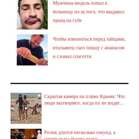
Мужчина-модель попал в
больницу из-за того, что выдавил
прыщ на губе
Чтобы извиниться перед тайцами,
итальянец съел пиццу с ананасом
и сломал спагетти
Скрытая камера на пляже Крыма: Что
i
люди вытворяют, когда их не видят...
Ролик длится несколько секунд, а
i
смеяться вы будете долго