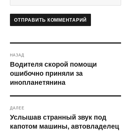
Навигация
НАЗАД
по
Водителя скорой помощи
Предыдущая
ошибочно приняли за
запись:
записям
инопланетянина
ДАЛЕЕ
Услышав странный звук под
Следующая
капотом машины, автовладелец
запись: