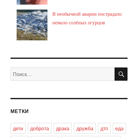
В необычной аварии пострадало
немало солёных огурцов
ПО
Искать:
МЕТКИ
дети
доброта
драка
дружба
дтп
еда