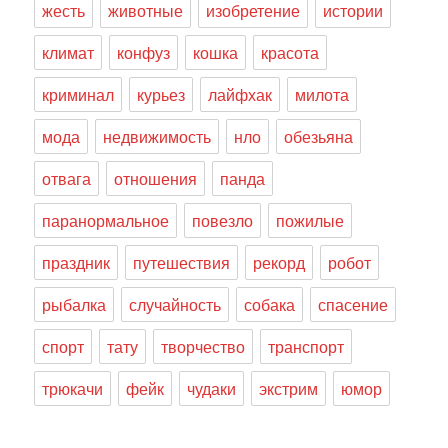
жесть
животные
изобретение
истории
климат
конфуз
кошка
красота
криминал
курьез
лайфхак
милота
мода
недвижимость
нло
обезьяна
отвага
отношения
панда
паранормальное
повезло
пожилые
праздник
путешествия
рекорд
робот
рыбалка
случайность
собака
спасение
спорт
тату
творчество
транспорт
трюкачи
фейк
чудаки
экстрим
юмор