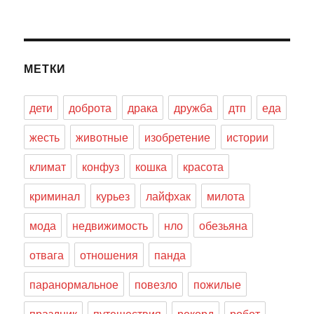
МЕТКИ
дети
доброта
драка
дружба
дтп
еда
жесть
животные
изобретение
истории
климат
конфуз
кошка
красота
криминал
курьез
лайфхак
милота
мода
недвижимость
нло
обезьяна
отвага
отношения
панда
паранормальное
повезло
пожилые
праздник
путешествия
рекорд
робот