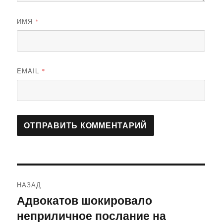
ИМЯ
*
EMAIL
*
Навигация
НАЗАД
по
Адвокатов шокировало
Предыдущая
неприличное послание на
запись:
записям