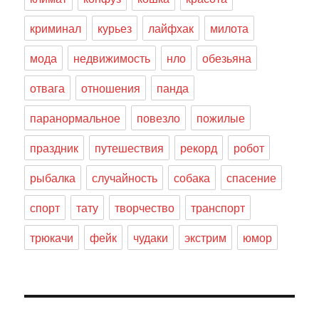
криминал
курьез
лайфхак
милота
мода
недвижимость
нло
обезьяна
отвага
отношения
панда
паранормальное
повезло
пожилые
праздник
путешествия
рекорд
робот
рыбалка
случайность
собака
спасение
спорт
тату
творчество
транспорт
трюкачи
фейк
чудаки
экстрим
юмор