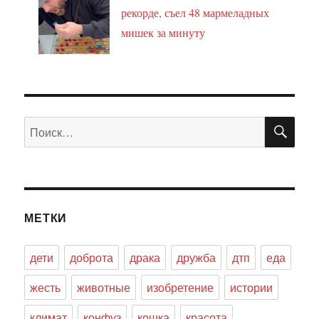
рекорде, съел 48 мармеладных
мишек за минуту
ПО
Искать:
МЕТКИ
дети
доброта
драка
дружба
дтп
еда
жесть
животные
изобретение
истории
климат
конфуз
кошка
красота