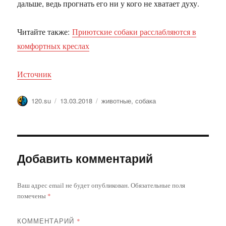
дальше, ведь прогнать его ни у кого не хватает духу.
Читайте также:
Приютские собаки расслабляются в
комфортных креслах
Источник
Автор
Опубликовано
Метки
120.su
13.03.2018
животные
,
собака
Добавить комментарий
Ваш адрес email не будет опубликован.
Обязательные поля
помечены
*
КОММЕНТАРИЙ
*