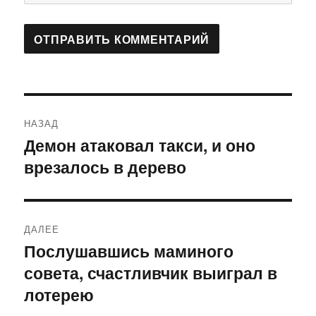
Навигация
НАЗАД
по
Демон атаковал такси, и оно
Предыдущая
врезалось в дерево
запись:
записям
ДАЛЕЕ
Послушавшись маминого
Следующая
совета, счастливчик выиграл в
запись:
лотерею