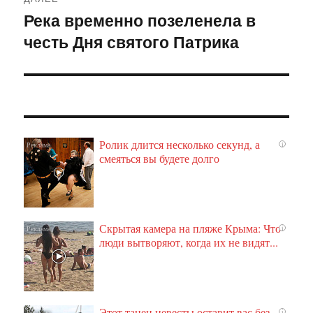
Река временно позеленела в
Следующая
честь Дня святого Патрика
запись:
Ролик длится несколько секунд, а
i
смеяться вы будете долго
Скрытая камера на пляже Крыма: Что
i
люди вытворяют, когда их не видят...
Этот танец невесты оставит вас без
i