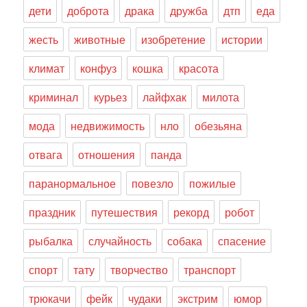
дети
доброта
драка
дружба
дтп
еда
жесть
животные
изобретение
истории
климат
конфуз
кошка
красота
криминал
курьез
лайфхак
милота
мода
недвижимость
нло
обезьяна
отвага
отношения
панда
паранормальное
повезло
пожилые
праздник
путешествия
рекорд
робот
рыбалка
случайность
собака
спасение
спорт
тату
творчество
транспорт
трюкачи
фейк
чудаки
экстрим
юмор