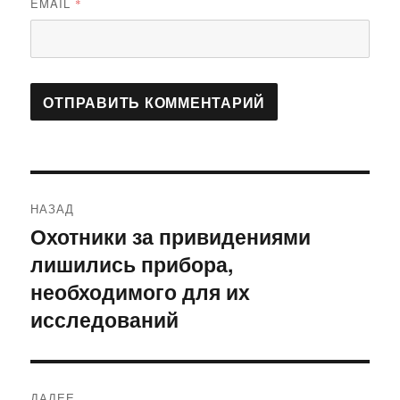
EMAIL
*
Навигация
НАЗАД
по
Охотники за привидениями
Предыдущая
лишились прибора,
запись:
записям
необходимого для их
исследований
ДАЛЕЕ