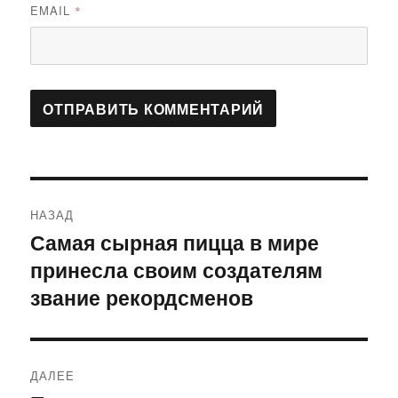
EMAIL
*
Навигация
НАЗАД
по
Самая сырная пицца в мире
Предыдущая
принесла своим создателям
запись:
записям
звание рекордсменов
ДАЛЕЕ