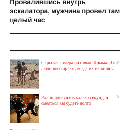
Провалившись внутрь
Следующая
эскалатора, мужчина провёл там
запись:
целый час
Скрытая камера на пляже Крыма: Что
i
люди вытворяют, когда их не видят...
Ролик длится несколько секунд, а
i
смеяться вы будете долго