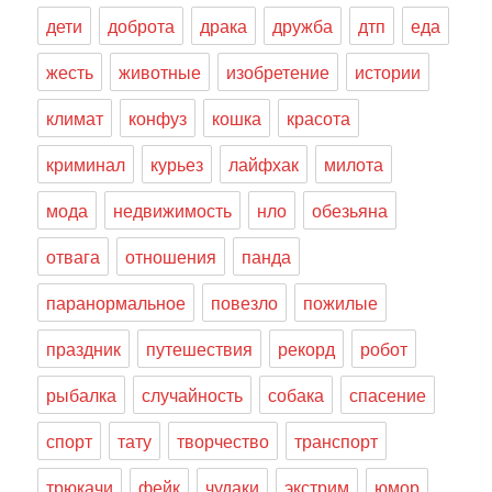
дети
доброта
драка
дружба
дтп
еда
жесть
животные
изобретение
истории
климат
конфуз
кошка
красота
криминал
курьез
лайфхак
милота
мода
недвижимость
нло
обезьяна
отвага
отношения
панда
паранормальное
повезло
пожилые
праздник
путешествия
рекорд
робот
рыбалка
случайность
собака
спасение
спорт
тату
творчество
транспорт
трюкачи
фейк
чудаки
экстрим
юмор