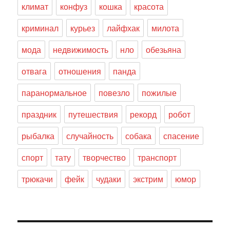
климат
конфуз
кошка
красота
криминал
курьез
лайфхак
милота
мода
недвижимость
нло
обезьяна
отвага
отношения
панда
паранормальное
повезло
пожилые
праздник
путешествия
рекорд
робот
рыбалка
случайность
собака
спасение
спорт
тату
творчество
транспорт
трюкачи
фейк
чудаки
экстрим
юмор