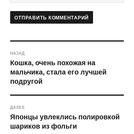
Навигация
НАЗАД
по
Кошка, очень похожая на
Предыдущая
мальчика, стала его лучшей
запись:
записям
подругой
ДАЛЕЕ
Японцы увлеклись полировкой
Следующая
шариков из фольги
запись: