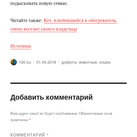
подыскивать новую семью.
Читайте также:
Кот, влюбившийся в обогреватель,
очень веселит своего владельца
Источник
Автор
Опубликовано
Метки
120.su
01.04.2018
доброта
,
животные
,
кошка
Добавить комментарий
Ваш адрес email не будет опубликован.
Обязательные поля
помечены
*
КОММЕНТАРИЙ
*