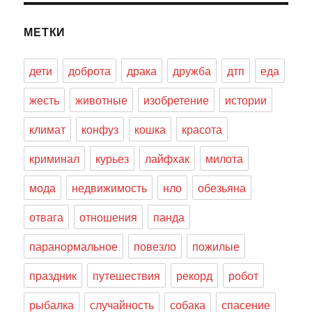
МЕТКИ
дети
доброта
драка
дружба
дтп
еда
жесть
животные
изобретение
истории
климат
конфуз
кошка
красота
криминал
курьез
лайфхак
милота
мода
недвижимость
нло
обезьяна
отвага
отношения
панда
паранормальное
повезло
пожилые
праздник
путешествия
рекорд
робот
рыбалка
случайность
собака
спасение