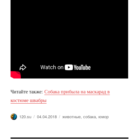
Читайте также:
Собака прибыла на маскарад в
костюме швабры
Автор
Опубликовано
Метки
120.su
04.04.2018
животные
,
собака
,
юмор