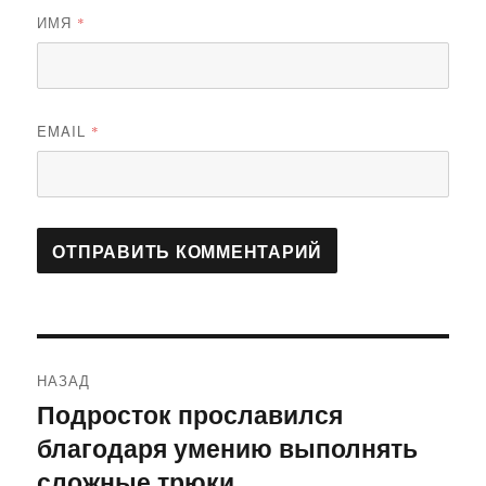
ИМЯ
*
EMAIL
*
Навигация
НАЗАД
по
Подросток прославился
Предыдущая
благодаря умению выполнять
запись:
записям
сложные трюки