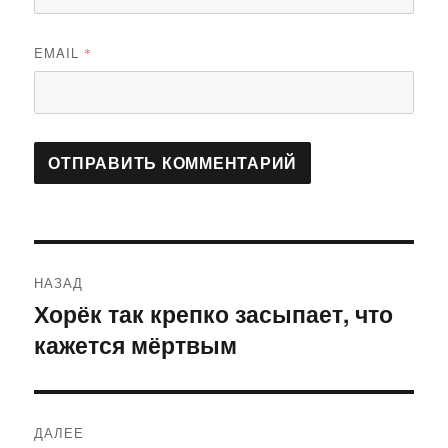
EMAIL
*
Навигация
НАЗАД
по
Хорёк так крепко засыпает, что
Предыдущая
кажется мёртвым
запись:
записям
ДАЛЕЕ