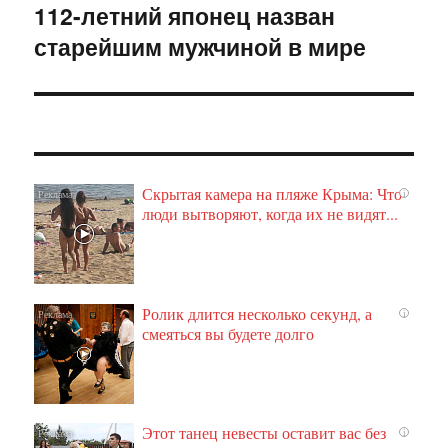
112-летний японец назван
Следующая
старейшим мужчиной в мире
запись:
Скрытая камера на пляже Крыма: Что
i
люди вытворяют, когда их не видят...
Ролик длится несколько секунд, а
i
смеяться вы будете долго
Этот танец невесты оставит вас без
i