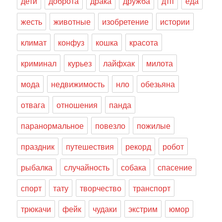
дети
доброта
драка
дружба
дтп
еда
жесть
животные
изобретение
истории
климат
конфуз
кошка
красота
криминал
курьез
лайфхак
милота
мода
недвижимость
нло
обезьяна
отвага
отношения
панда
паранормальное
повезло
пожилые
праздник
путешествия
рекорд
робот
рыбалка
случайность
собака
спасение
спорт
тату
творчество
транспорт
трюкачи
фейк
чудаки
экстрим
юмор