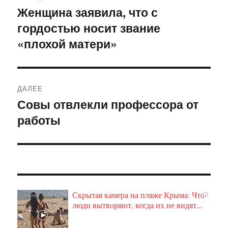
по
Женщина заявила, что с
Предыдущая
гордостью носит звание
запись:
записям
«плохой матери»
ДАЛЕЕ
Совы отвлекли профессора от
Следующая
работы
запись:
Скрытая камера на пляже Крыма: Что
i
люди вытворяют, когда их не видят...