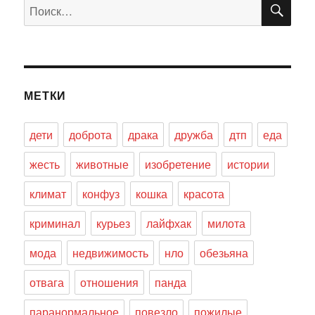
ПО
Искать:
МЕТКИ
дети
доброта
драка
дружба
дтп
еда
жесть
животные
изобретение
истории
климат
конфуз
кошка
красота
криминал
курьез
лайфхак
милота
мода
недвижимость
нло
обезьяна
отвага
отношения
панда
паранормальное
повезло
пожилые