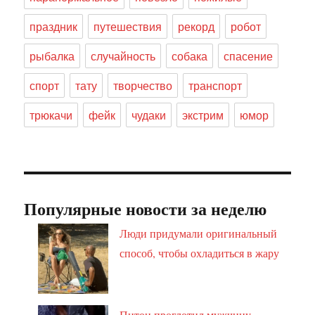
праздник
путешествия
рекорд
робот
рыбалка
случайность
собака
спасение
спорт
тату
творчество
транспорт
трюкачи
фейк
чудаки
экстрим
юмор
Популярные новости за неделю
Люди придумали оригинальный
способ, чтобы охладиться в жару
Питон проглотил мужчину,