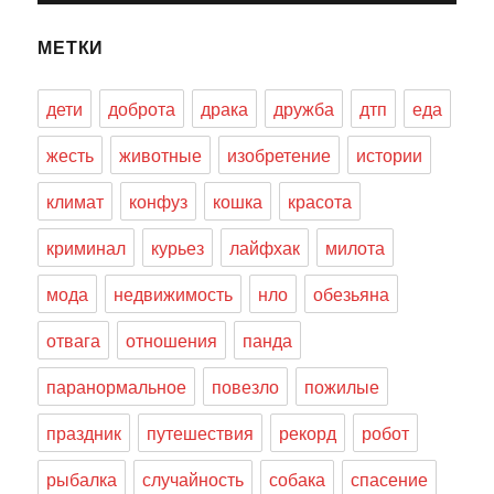
МЕТКИ
дети
доброта
драка
дружба
дтп
еда
жесть
животные
изобретение
истории
климат
конфуз
кошка
красота
криминал
курьез
лайфхак
милота
мода
недвижимость
нло
обезьяна
отвага
отношения
панда
паранормальное
повезло
пожилые
праздник
путешествия
рекорд
робот
рыбалка
случайность
собака
спасение