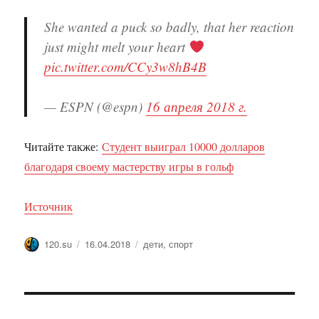
She wanted a puck so badly, that her reaction
just might melt your heart
pic.twitter.com/CCy3w8hB4B
— ESPN (@espn)
16 апреля 2018 г.
Читайте также:
Студент выиграл 10000 долларов
благодаря своему мастерству игры в гольф
Источник
Автор
Опубликовано
Метки
120.su
16.04.2018
дети
,
спорт