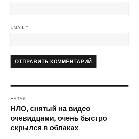
EMAIL
*
Навигация
НАЗАД
по
НЛО, снятый на видео
Предыдущая
очевидцами, очень быстро
запись:
записям
скрылся в облаках