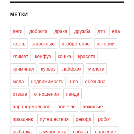
МЕТКИ
дети
доброта
драка
дружба
дтп
еда
жесть
животные
изобретение
истории
климат
конфуз
кошка
красота
криминал
курьез
лайфхак
милота
мода
недвижимость
нло
обезьяна
отвага
отношения
панда
паранормальное
повезло
пожилые
праздник
путешествия
рекорд
робот
рыбалка
случайность
собака
спасение