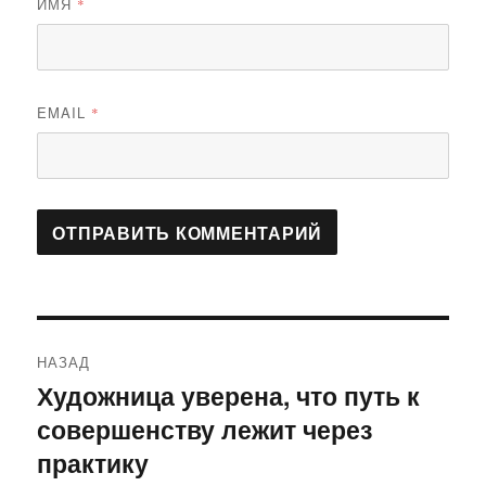
ИМЯ
*
EMAIL
*
Навигация
НАЗАД
по
Художница уверена, что путь к
Предыдущая
совершенству лежит через
запись:
записям
практику