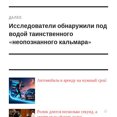
ДАЛЕЕ
Исследователи обнаружили под
Следующая
водой таинственного
запись:
«неопознанного кальмара»
Автомобиль в аренду на нужный срок
i
Ролик длится несколько секунд, а
i
смеяться вы будете долго