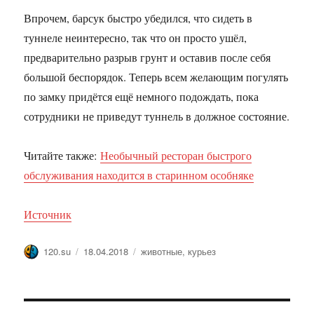
Впрочем, барсук быстро убедился, что сидеть в
туннеле неинтересно, так что он просто ушёл,
предварительно разрыв грунт и оставив после себя
большой беспорядок. Теперь всем желающим погулять
по замку придётся ещё немного подождать, пока
сотрудники не приведут туннель в должное состояние.
Читайте также:
Необычный ресторан быстрого
обслуживания находится в старинном особняке
Источник
Автор
Опубликовано
Метки
120.su
18.04.2018
животные
,
курьез