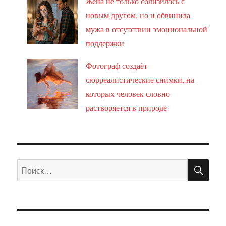
Жена не только сблизилась с
новым другом, но и обвинила
мужа в отсутствии эмоциональной
поддержки
Фотограф создаёт
сюрреалистические снимки, на
которых человек словно
растворяется в природе
ПО
Искать: