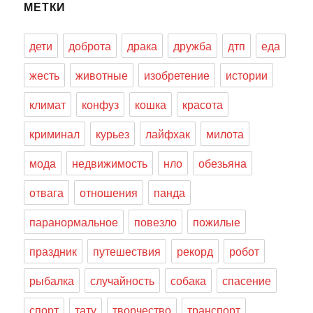
МЕТКИ
дети
доброта
драка
дружба
дтп
еда
жесть
животные
изобретение
истории
климат
конфуз
кошка
красота
криминал
курьез
лайфхак
милота
мода
недвижимость
нло
обезьяна
отвага
отношения
панда
паранормальное
повезло
пожилые
праздник
путешествия
рекорд
робот
рыбалка
случайность
собака
спасение
спорт
тату
творчество
транспорт