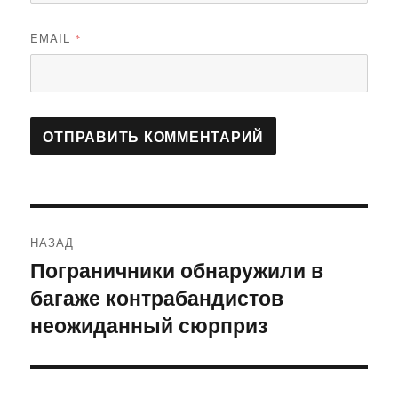
EMAIL
*
Навигация
НАЗАД
по
Пограничники обнаружили в
Предыдущая
багаже контрабандистов
запись:
записям
неожиданный сюрприз