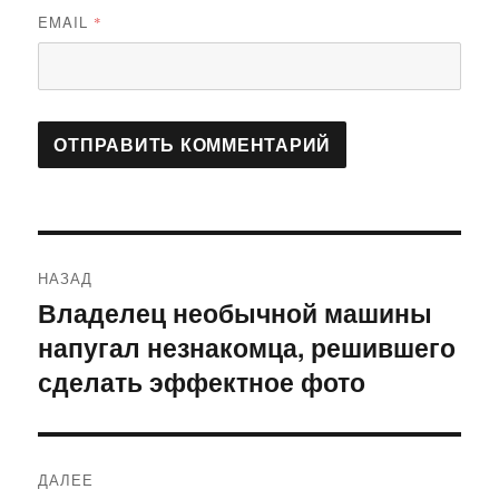
EMAIL
*
Навигация
НАЗАД
по
Владелец необычной машины
Предыдущая
напугал незнакомца, решившего
запись:
записям
сделать эффектное фото
ДАЛЕЕ