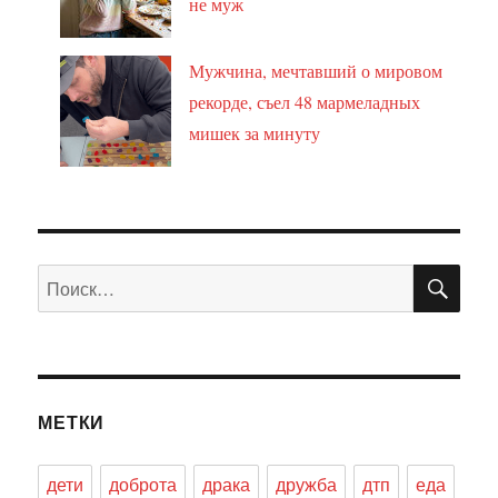
не муж
Мужчина, мечтавший о мировом
рекорде, съел 48 мармеладных
мишек за минуту
ПО
Искать:
МЕТКИ
дети
доброта
драка
дружба
дтп
еда