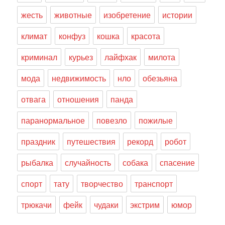
жесть
животные
изобретение
истории
климат
конфуз
кошка
красота
криминал
курьез
лайфхак
милота
мода
недвижимость
нло
обезьяна
отвага
отношения
панда
паранормальное
повезло
пожилые
праздник
путешествия
рекорд
робот
рыбалка
случайность
собака
спасение
спорт
тату
творчество
транспорт
трюкачи
фейк
чудаки
экстрим
юмор