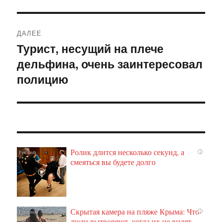
ДАЛЕЕ
Турист, несущий на плече
Следующая
дельфина, очень заинтересовал
запись:
полицию
Ролик длится несколько секунд, а
i
смеяться вы будете долго
Скрытая камера на пляже Крыма: Что
i
люди вытворяют, когда их не видят...