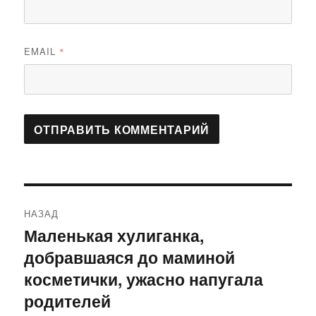
EMAIL
*
Навигация
НАЗАД
по
Маленькая хулиганка,
Предыдущая
добравшаяся до маминой
запись:
записям
косметички, ужасно напугала
родителей