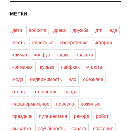
МЕТКИ
дети
доброта
драка
дружба
дтп
еда
жесть
животные
изобретение
истории
климат
конфуз
кошка
красота
криминал
курьез
лайфхак
милота
мода
недвижимость
нло
обезьяна
отвага
отношения
панда
паранормальное
повезло
пожилые
праздник
путешествия
рекорд
робот
рыбалка
случайность
собака
спасение