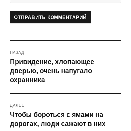
Навигация
НАЗАД
по
Привидение, хлопающее
Предыдущая
дверью, очень напугало
запись:
записям
охранника
ДАЛЕЕ
Чтобы бороться с ямами на
Следующая
дорогах, люди сажают в них
запись: