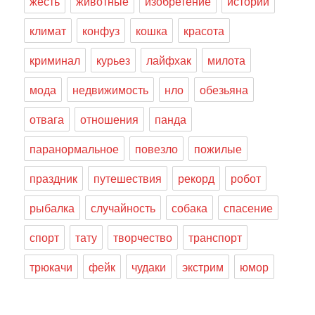
жесть
животные
изобретение
истории
климат
конфуз
кошка
красота
криминал
курьез
лайфхак
милота
мода
недвижимость
нло
обезьяна
отвага
отношения
панда
паранормальное
повезло
пожилые
праздник
путешествия
рекорд
робот
рыбалка
случайность
собака
спасение
спорт
тату
творчество
транспорт
трюкачи
фейк
чудаки
экстрим
юмор