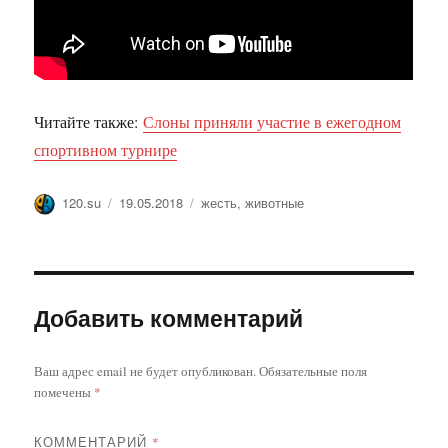
Читайте также:
Слоны приняли участие в ежегодном
спортивном турнире
Автор
Опубликовано
Метки
120.su
19.05.2018
жесть
,
животные
Добавить комментарий
Ваш адрес email не будет опубликован.
Обязательные поля
помечены
*
КОММЕНТАРИЙ
*