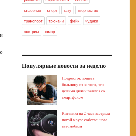
спасение
спорт
тату
творчество
транспорт
трюкачи
фейк
чудаки
экстрим
юмор
 и
и
но
Популярные новости за неделю
Подросток попал в
больницу из-за того, что
целыми днями валялся со
смартфоном
Китаянка на 2 часа застряла
ногой в руле собственного
автомобиля