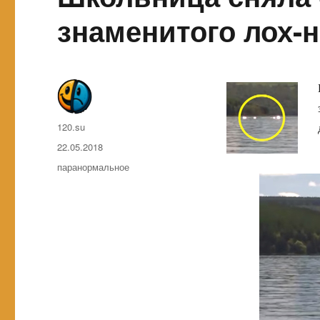
знаменитого лох-н
Автор
120.su
Опубликовано
22.05.2018
Метки
паранормальное