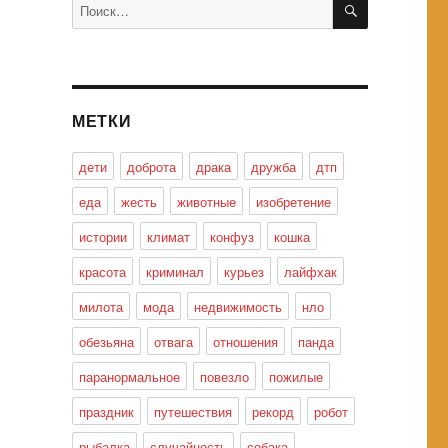
Искать:
МЕТКИ
дети
доброта
драка
дружба
дтп
еда
жесть
животные
изобретение
истории
климат
конфуз
кошка
красота
криминал
курьез
лайфхак
милота
мода
недвижимость
нло
обезьяна
отвага
отношения
панда
паранормальное
повезло
пожилые
праздник
путешествия
рекорд
робот
рыбалка
случайность
собака