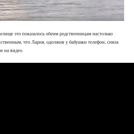
релище это показалось обеим родственницам настолько
ственным, что Лария, одолжив у бабушки телефон, сняла
е на видео.