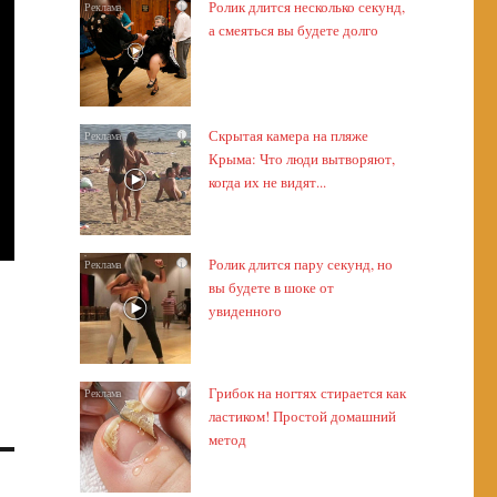
Ролик длится несколько секунд,
i
а смеяться вы будете долго
Скрытая камера на пляже
i
Крыма: Что люди вытворяют,
когда их не видят...
Ролик длится пару секунд, но
i
вы будете в шоке от
увиденного
Грибок на ногтях стирается как
i
ластиком! Простой домашний
метод