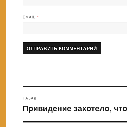
EMAIL
*
Навигация
НАЗАД
по
Привидение захотело, чт
Предыдущая
запись:
записям