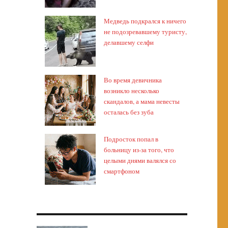
Медведь подкрался к ничего
не подозревавшему туристу,
делавшему селфи
Во время девичника
возникло несколько
скандалов, а мама невесты
осталась без зуба
Подросток попал в
больницу из-за того, что
целыми днями валялся со
смартфоном