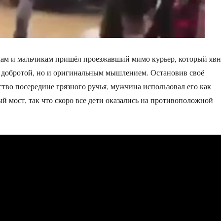
кам и мальчикам пришёл проезжавший мимо курьер, который яв
о добротой, но и оригинальным мышлением. Остановив своё
ство посередине грязного ручья, мужчина использовал его как
 мост, так что скоро все дети оказались на противоположной