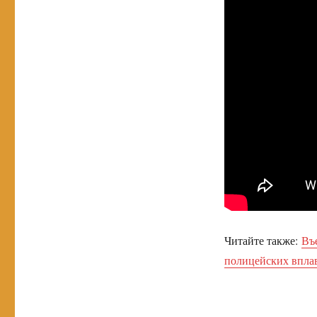
Читайте также:
Въ
полицейских впла