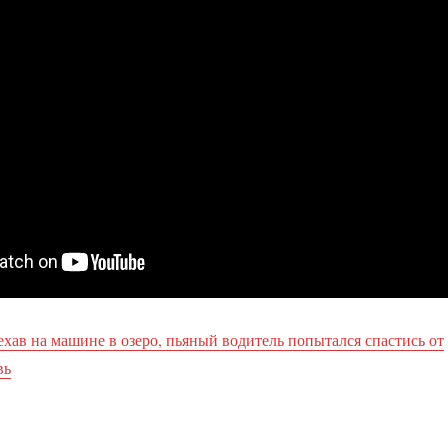
ехав на машине в озеро, пьяный водитель попытался спастись от
вь