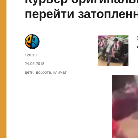
перейти затоплен
Автор
120.su
Опубликовано
24.05.2018
Метки
дети
,
доброта
,
климат