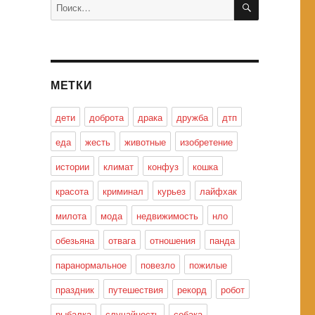
Искать:
МЕТКИ
дети
доброта
драка
дружба
дтп
еда
жесть
животные
изобретение
истории
климат
конфуз
кошка
красота
криминал
курьез
лайфхак
милота
мода
недвижимость
нло
обезьяна
отвага
отношения
панда
паранормальное
повезло
пожилые
праздник
путешествия
рекорд
робот
рыбалка
случайность
собака