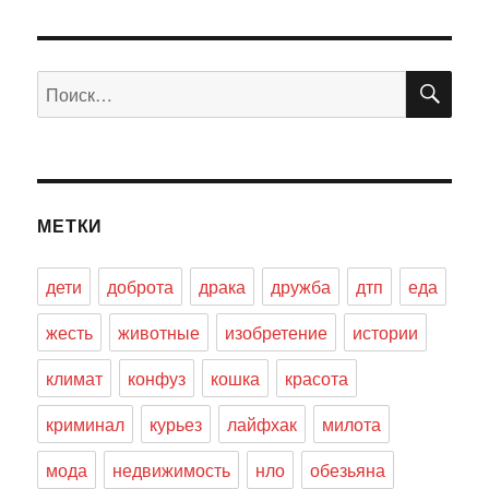
ПО
Искать:
МЕТКИ
дети
доброта
драка
дружба
дтп
еда
жесть
животные
изобретение
истории
климат
конфуз
кошка
красота
криминал
курьез
лайфхак
милота
мода
недвижимость
нло
обезьяна