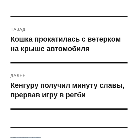
Навигация
НАЗАД
по
Кошка прокатилась с ветерком
Предыдущая
на крыше автомобиля
запись:
записям
ДАЛЕЕ
Кенгуру получил минуту славы,
Следующая
прервав игру в регби
запись: