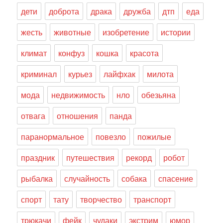
дети
доброта
драка
дружба
дтп
еда
жесть
животные
изобретение
истории
климат
конфуз
кошка
красота
криминал
курьез
лайфхак
милота
мода
недвижимость
нло
обезьяна
отвага
отношения
панда
паранормальное
повезло
пожилые
праздник
путешествия
рекорд
робот
рыбалка
случайность
собака
спасение
спорт
тату
творчество
транспорт
трюкачи
фейк
чудаки
экстрим
юмор