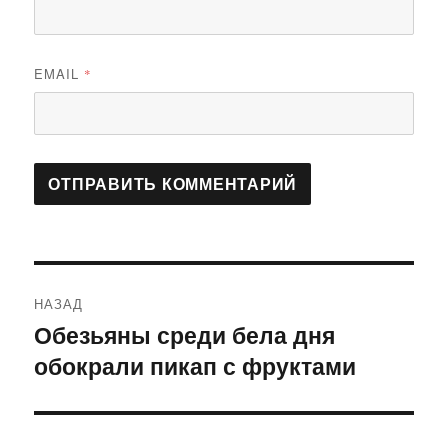
EMAIL
*
Навигация
НАЗАД
по
Обезьяны среди бела дня
Предыдущая
обокрали пикап с фруктами
запись:
записям