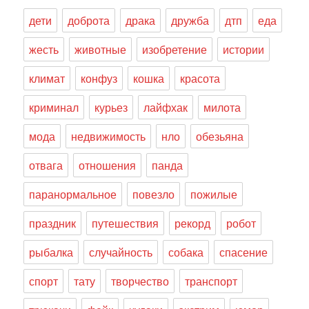
дети
доброта
драка
дружба
дтп
еда
жесть
животные
изобретение
истории
климат
конфуз
кошка
красота
криминал
курьез
лайфхак
милота
мода
недвижимость
нло
обезьяна
отвага
отношения
панда
паранормальное
повезло
пожилые
праздник
путешествия
рекорд
робот
рыбалка
случайность
собака
спасение
спорт
тату
творчество
транспорт