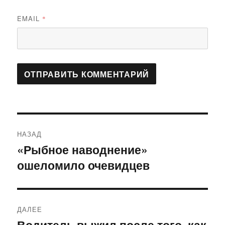
EMAIL
*
Навигация
НАЗАД
по
«Рыбное наводнение»
Предыдущая
ошеломило очевидцев
запись:
записям
ДАЛЕЕ
Водитель выжил после того, как
Следующая