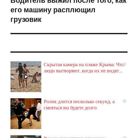
его машину расплющил
запись:
грузовик
Скрытая камера на пляже Крыма: Что
i
люди вытворяют, когда их не видят...
Ролик длится несколько секунд, а
i
смеяться вы будете долго
i