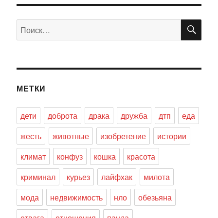
ПО
Искать:
МЕТКИ
дети
доброта
драка
дружба
дтп
еда
жесть
животные
изобретение
истории
климат
конфуз
кошка
красота
криминал
курьез
лайфхак
милота
мода
недвижимость
нло
обезьяна
отвага
отношения
панда