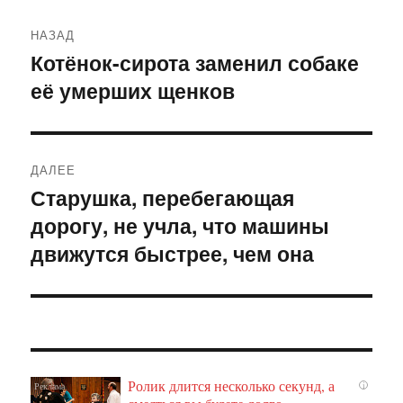
Навигация
НАЗАД
по
Котёнок-сирота заменил собаке
Предыдущая
её умерших щенков
запись:
записям
ДАЛЕЕ
Старушка, перебегающая
Следующая
дорогу, не учла, что машины
запись:
движутся быстрее, чем она
Ролик длится несколько секунд, а
i