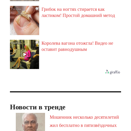
Грибок на ногтях стирается как
i
ластиком! Простой домашний метод
Королева вагона отожгла! Видео не
i
оставит равнодушным
Новости в тренде
Мошенник несколько десятилетий
жил бесплатно в пятизвёздочных