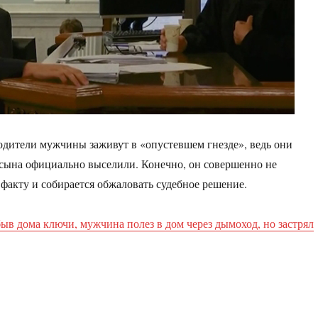
родители мужчины заживут в «опустевшем гнезде», ведь они
х сына официально выселили. Конечно, он совершенно не
 факту и собирается обжаловать судебное решение.
быв дома ключи, мужчина полез в дом через дымоход, но застрял