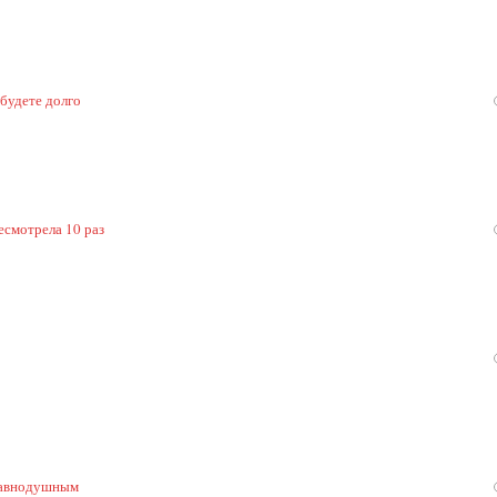
 будете долго
есмотрела 10 раз
 равнодушным