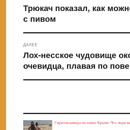
по
Трюкач показал, как мож
Предыдущая
запись:
записям
с пивом
ДАЛЕЕ
Лох-несское чудовище ок
Следующая
запись:
очевидца, плавая по пов
Скрытая камера на пляже Крыма: Что люди выт