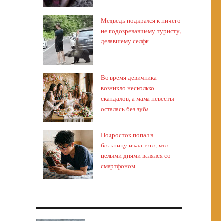
Медведь подкрался к ничего
не подозревавшему туристу,
делавшему селфи
Во время девичника
возникло несколько
скандалов, а мама невесты
осталась без зуба
Подросток попал в
больницу из-за того, что
целыми днями валялся со
смартфоном