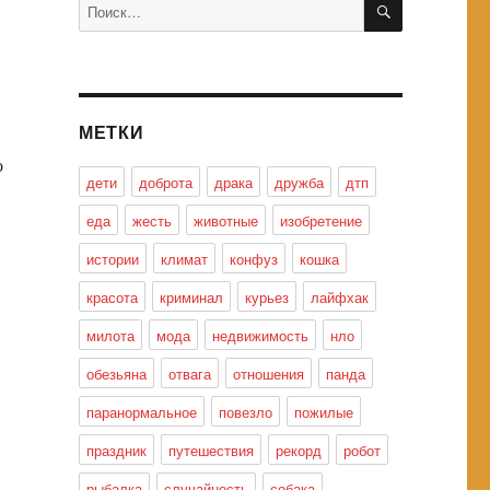
Искать:
МЕТКИ
о
дети
доброта
драка
дружба
дтп
еда
жесть
животные
изобретение
истории
климат
конфуз
кошка
красота
криминал
курьез
лайфхак
милота
мода
недвижимость
нло
обезьяна
отвага
отношения
панда
паранормальное
повезло
пожилые
праздник
путешествия
рекорд
робот
рыбалка
случайность
собака