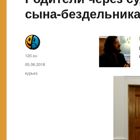
сына-бездельник
Автор
120.su
Опубликовано
05.06.2018
Метки
курьез