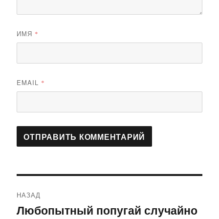
ИМЯ
*
EMAIL
*
Навигация
НАЗАД
по
Любопытный попугай случайно
Предыдущая