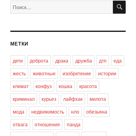
ПО
Искать:
МЕТКИ
дети
доброта
драка
дружба
дтп
еда
жесть
животные
изобретение
истории
климат
конфуз
кошка
красота
криминал
курьез
лайфхак
милота
мода
недвижимость
нло
обезьяна
отвага
отношения
панда