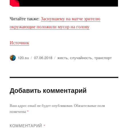
Читайте также:
Заснувшему на матче зрителю
окружающие положили мусор на голову
Источник
Автор
Опубликовано
Метки
120.su
07.06.2018
жесть
,
случайность
,
транспорт
Добавить комментарий
Ваш адрес email не будет опубликован.
Обязательные поля
помечены
*
КОММЕНТАРИЙ
*