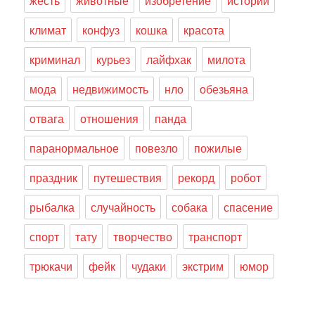
жесть
животные
изобретение
истории
климат
конфуз
кошка
красота
криминал
курьез
лайфхак
милота
мода
недвижимость
нло
обезьяна
отвага
отношения
панда
паранормальное
повезло
пожилые
праздник
путешествия
рекорд
робот
рыбалка
случайность
собака
спасение
спорт
тату
творчество
транспорт
трюкачи
фейк
чудаки
экстрим
юмор