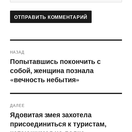
Навигация
НАЗАД
по
Попытавшись покончить с
Предыдущая
собой, женщина познала
запись:
записям
«вечность небытия»
ДАЛЕЕ
Ядовитая змея захотела
Следующая
присоединиться к туристам,
запись: