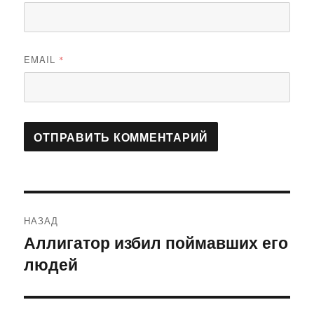
EMAIL
*
Навигация
НАЗАД
по
Аллигатор избил поймавших его
Предыдущая
людей
запись:
записям