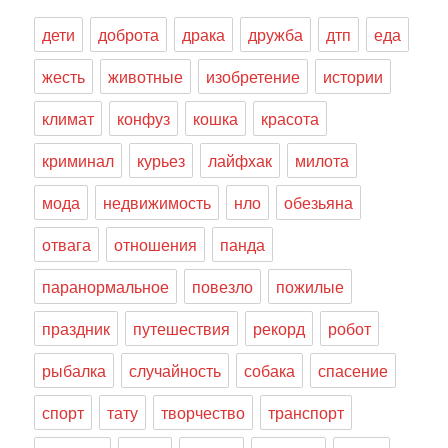
дети
доброта
драка
дружба
дтп
еда
жесть
животные
изобретение
истории
климат
конфуз
кошка
красота
криминал
курьез
лайфхак
милота
мода
недвижимость
нло
обезьяна
отвага
отношения
панда
паранормальное
повезло
пожилые
праздник
путешествия
рекорд
робот
рыбалка
случайность
собака
спасение
спорт
тату
творчество
транспорт