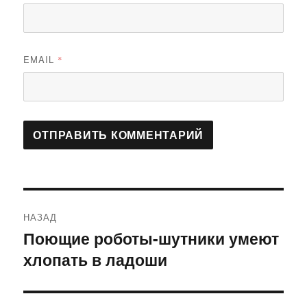
EMAIL
*
Навигация
НАЗАД
по
Поющие роботы-шутники умеют
Предыдущая
хлопать в ладоши
запись:
записям