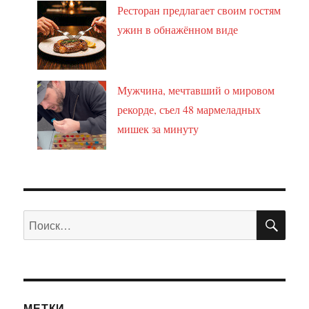
Ресторан предлагает своим гостям
ужин в обнажённом виде
Мужчина, мечтавший о мировом
рекорде, съел 48 мармеладных
мишек за минуту
ПО
Искать:
МЕТКИ