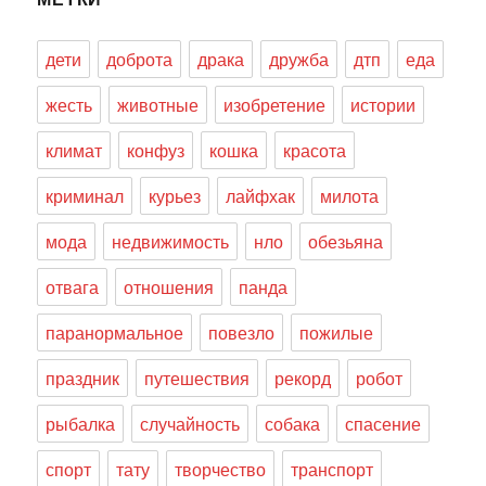
дети
доброта
драка
дружба
дтп
еда
жесть
животные
изобретение
истории
климат
конфуз
кошка
красота
криминал
курьез
лайфхак
милота
мода
недвижимость
нло
обезьяна
отвага
отношения
панда
паранормальное
повезло
пожилые
праздник
путешествия
рекорд
робот
рыбалка
случайность
собака
спасение
спорт
тату
творчество
транспорт