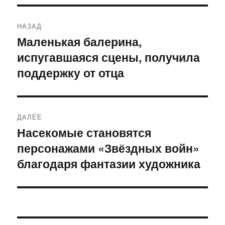
Навигация
НАЗАД
по
Маленькая балерина,
Предыдущая
испугавшаяся сцены, получила
запись:
записям
поддержку от отца
ДАЛЕЕ
Насекомые становятся
Следующая
персонажами «Звёздных войн»
запись:
благодаря фантазии художника