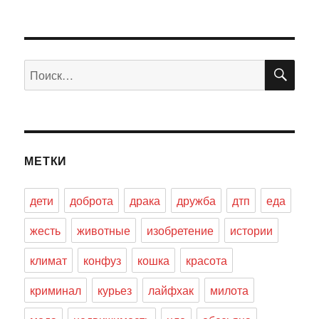
ПО
Искать:
МЕТКИ
дети
доброта
драка
дружба
дтп
еда
жесть
животные
изобретение
истории
климат
конфуз
кошка
красота
криминал
курьез
лайфхак
милота