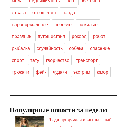
мода
недвижимость
нло
обезьяна
отвага
отношения
панда
паранормальное
повезло
пожилые
праздник
путешествия
рекорд
робот
рыбалка
случайность
собака
спасение
спорт
тату
творчество
транспорт
трюкачи
фейк
чудаки
экстрим
юмор
Популярные новости за неделю
Люди придумали оригинальный