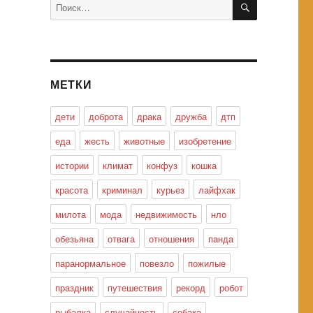
Искать:
МЕТКИ
дети
доброта
драка
дружба
дтп
еда
жесть
животные
изобретение
истории
климат
конфуз
кошка
красота
криминал
курьез
лайфхак
милота
мода
недвижимость
нло
обезьяна
отвага
отношения
панда
паранормальное
повезло
пожилые
праздник
путешествия
рекорд
робот
рыбалка
случайность
собака