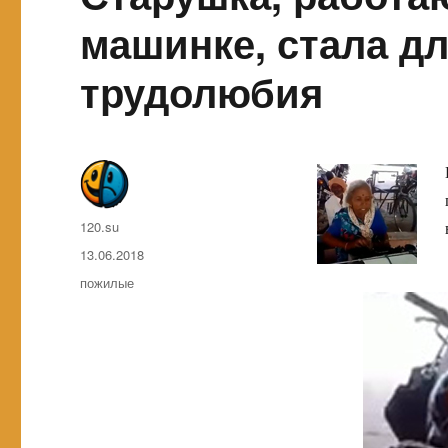
машинке, стала д
трудолюбия
Автор
120.su
Опубликовано
13.06.2018
Метки
пожилые