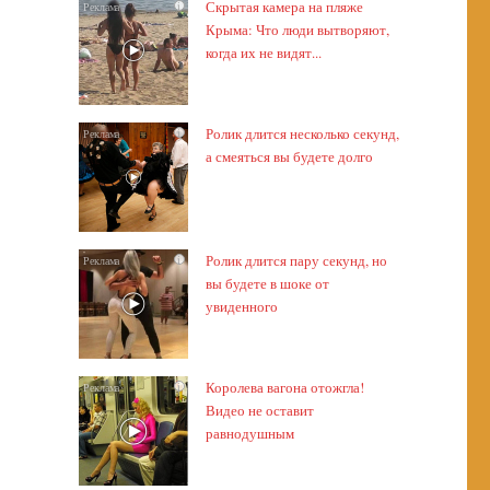
Скрытая камера на пляже
i
Крыма: Что люди вытворяют,
когда их не видят...
Ролик длится несколько секунд,
i
а смеяться вы будете долго
Ролик длится пару секунд, но
i
вы будете в шоке от
увиденного
Королева вагона отожгла!
i
Видео не оставит
равнодушным