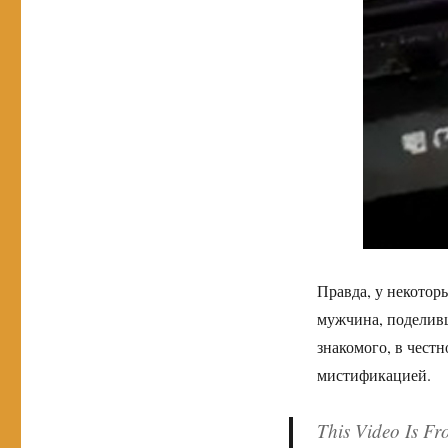
Правда, у некотор
мужчина, поделивш
знакомого, в честн
мистификацией.
This Video Is F