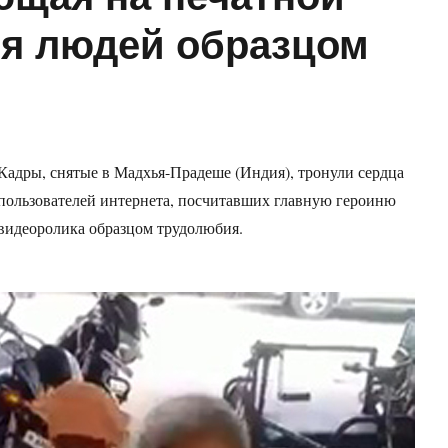
ля людей образцом
Кадры, снятые в Мадхья-Прадеше (Индия), тронули сердца
пользователей интернета, посчитавших главную героиню
видеоролика образцом трудолюбия.