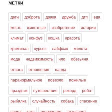
МЕТКИ
дети
доброта
драка
дружба
дтп
еда
жесть
животные
изобретение
истории
климат
конфуз
кошка
красота
криминал
курьез
лайфхак
милота
мода
недвижимость
нло
обезьяна
отвага
отношения
панда
паранормальное
повезло
пожилые
праздник
путешествия
рекорд
робот
рыбалка
случайность
собака
спасение
спорт
тату
творчество
транспорт