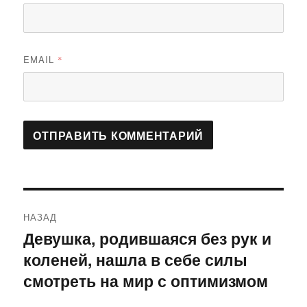
EMAIL
*
Навигация
НАЗАД
по
Девушка, родившаяся без рук и
Предыдущая
коленей, нашла в себе силы
запись:
записям
смотреть на мир с оптимизмом