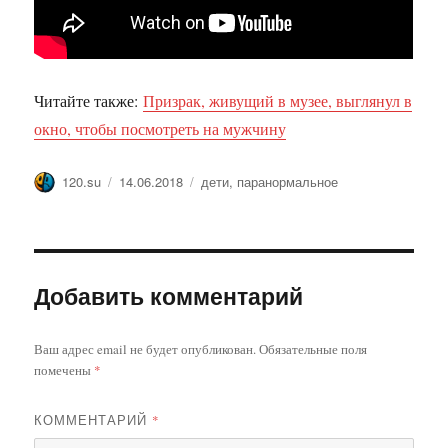
Читайте также:
Призрак, живущий в музее, выглянул в
окно, чтобы посмотреть на мужчину
Автор
Опубликовано
Метки
120.su
14.06.2018
дети
,
паранормальное
Добавить комментарий
Ваш адрес email не будет опубликован.
Обязательные поля
помечены
*
КОММЕНТАРИЙ
*