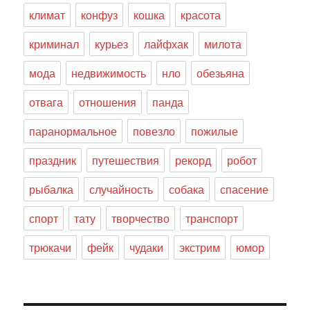
климат
конфуз
кошка
красота
криминал
курьез
лайфхак
милота
мода
недвижимость
нло
обезьяна
отвага
отношения
панда
паранормальное
повезло
пожилые
праздник
путешествия
рекорд
робот
рыбалка
случайность
собака
спасение
спорт
тату
творчество
транспорт
трюкачи
фейк
чудаки
экстрим
юмор