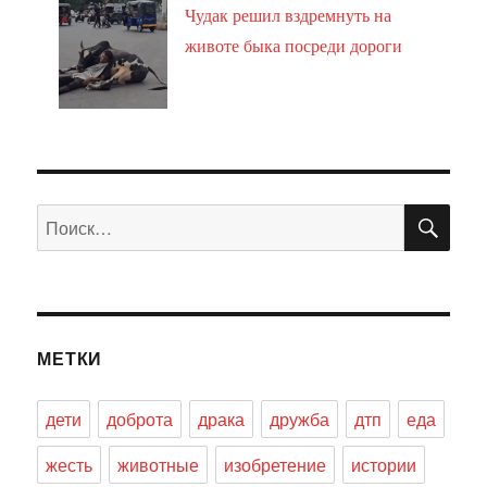
Чудак решил вздремнуть на
животе быка посреди дороги
ПО
Искать:
МЕТКИ
дети
доброта
драка
дружба
дтп
еда
жесть
животные
изобретение
истории