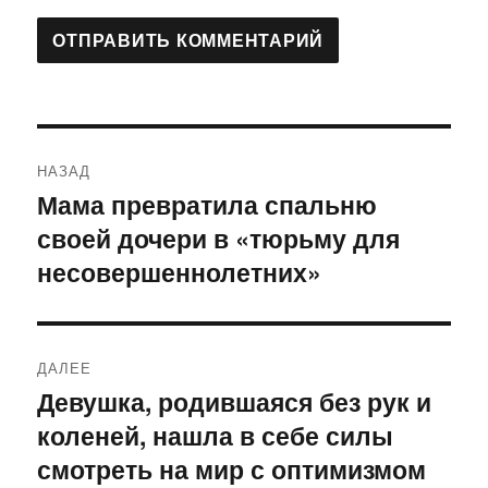
Навигация
НАЗАД
по
Мама превратила спальню
Предыдущая
своей дочери в «тюрьму для
запись:
записям
несовершеннолетних»
ДАЛЕЕ
Девушка, родившаяся без рук и
Следующая
коленей, нашла в себе силы
запись:
смотреть на мир с оптимизмом