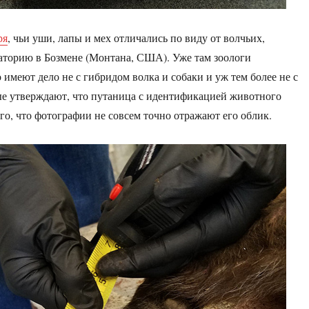
ря
, чьи уши, лапы и мех отличались по виду от волчьих,
аторию в Бозмене (Монтана, США). Уже там зоологи
 имеют дело не с гибридом волка и собаки и уж тем более не с
е утверждают, что путаница с идентификацией животного
ого, что фотографии не совсем точно отражают его облик.