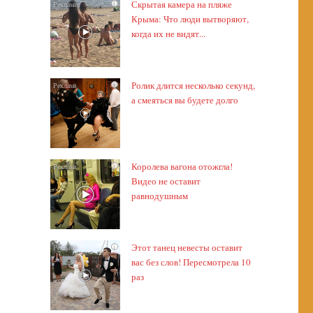
Скрытая камера на пляже
i
Крыма: Что люди вытворяют,
когда их не видят...
Ролик длится несколько секунд,
i
а смеяться вы будете долго
Королева вагона отожгла!
i
Видео не оставит
равнодушным
Этот танец невесты оставит
i
вас без слов! Пересмотрела 10
раз