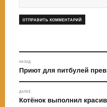
Навигация
НАЗАД
по
Приют для питбулей прев
Предыдущая
запись:
записям
ДАЛЕЕ
Котёнок выполнил красив
Следующая
запись: