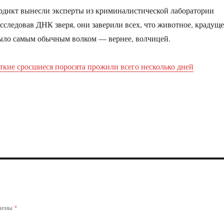
рдикт вынесли эксперты из криминалистической лаборатории
следовав ДНК зверя, они заверили всех, что животное, крадуще
было самым обычным волком — вернее, волчицей.
ткие сросшиеся поросята прожили всего несколько дней
ечены
*