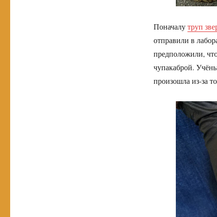
Поначалу
труп зве
отправили в лабор
предположили, что
чупакаброй. Учёны
произошла из-за т