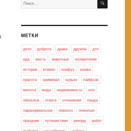
Искать:
МЕТКИ
ц
дети
доброта
драка
дружба
дтп
еда
жесть
животные
изобретение
истории
климат
конфуз
кошка
красота
криминал
курьез
лайфхак
милота
мода
недвижимость
нло
обезьяна
отвага
отношения
панда
паранормальное
повезло
пожилые
праздник
путешествия
рекорд
робот
рыбалка
случайность
собака