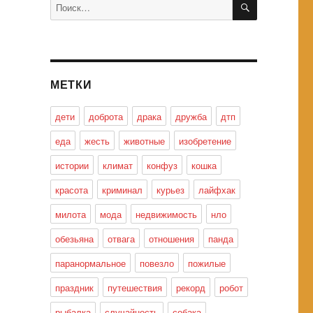
Искать:
МЕТКИ
дети
доброта
драка
дружба
дтп
еда
жесть
животные
изобретение
истории
климат
конфуз
кошка
красота
криминал
курьез
лайфхак
милота
мода
недвижимость
нло
обезьяна
отвага
отношения
панда
паранормальное
повезло
пожилые
праздник
путешествия
рекорд
робот
рыбалка
случайность
собака