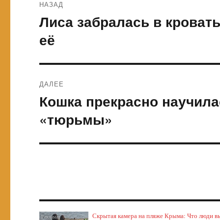
НАЗАД
по
Лиса забралась в кроват
Предыдущая
запись:
записям
её
ДАЛЕЕ
Кошка прекрасно научила
Следующая
запись:
«тюрьмы»
Скрытая камера на пляже Крыма: Что люди выт