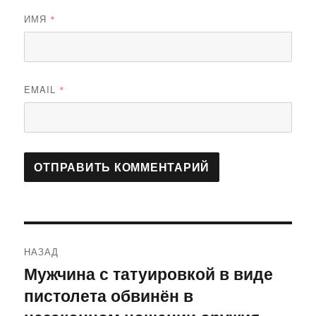
ИМЯ
*
EMAIL
*
Навигация
НАЗАД
по
Мужчина с татуировкой в виде
Предыдущая
пистолета обвинён в
запись:
записям