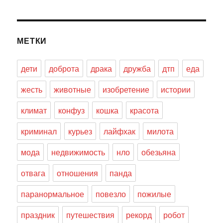
МЕТКИ
дети
доброта
драка
дружба
дтп
еда
жесть
животные
изобретение
истории
климат
конфуз
кошка
красота
криминал
курьез
лайфхак
милота
мода
недвижимость
нло
обезьяна
отвага
отношения
панда
паранормальное
повезло
пожилые
праздник
путешествия
рекорд
робот