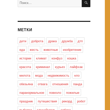
Искать:
МЕТКИ
дети
доброта
драка
дружба
дтп
еда
жесть
животные
изобретение
истории
климат
конфуз
кошка
красота
криминал
курьез
лайфхак
милота
мода
недвижимость
нло
обезьяна
отвага
отношения
панда
паранормальное
повезло
пожилые
праздник
путешествия
рекорд
робот
рыбалка
случайность
собака