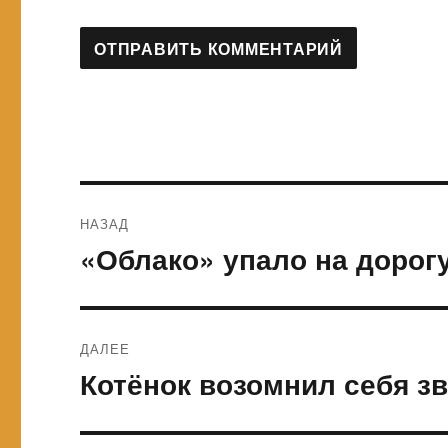
Навигация
НАЗАД
по
«Облако» упало на дорогу
Предыдущая
запись:
записям
ДАЛЕЕ
Котёнок возомнил себя з
Следующая
запись: