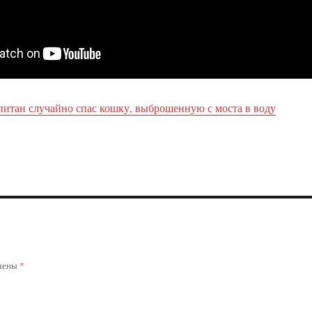
питан случайно спас кошку, выброшенную с моста в воду
ечены
*