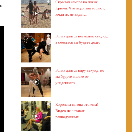
Скрытая камера на пляже
i
ую
Крыма: Что люди вытворяют,
когда их не видят...
Ролик длится несколько секунд,
i
а смеяться вы будете долго
Ролик длится пару секунд, но
i
вы будете в шоке от
увиденного
Королева вагона отожгла!
i
Видео не оставит
равнодушным