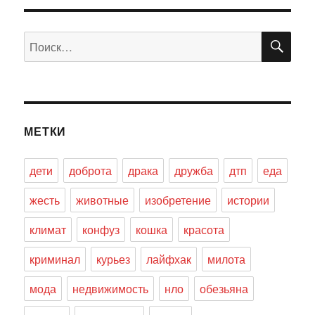
ПО
Искать:
МЕТКИ
дети
доброта
драка
дружба
дтп
еда
жесть
животные
изобретение
истории
климат
конфуз
кошка
красота
криминал
курьез
лайфхак
милота
мода
недвижимость
нло
обезьяна