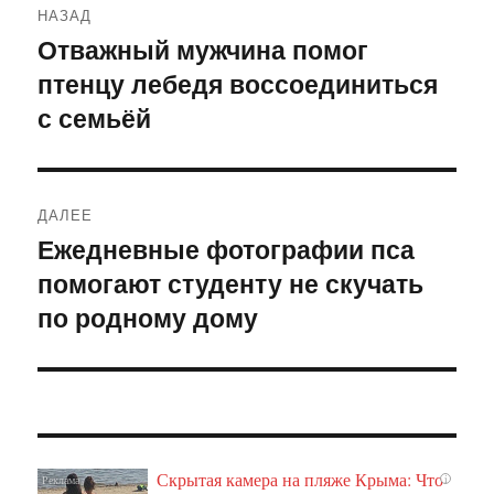
НАЗАД
по
Отважный мужчина помог
Предыдущая
птенцу лебедя воссоединиться
запись:
записям
с семьёй
ДАЛЕЕ
Ежедневные фотографии пса
Следующая
помогают студенту не скучать
запись:
по родному дому
Скрытая камера на пляже Крыма: Что
i