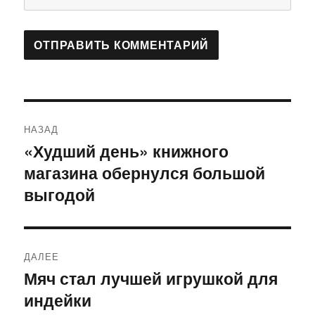
Навигация
НАЗАД
по
«Худший день» книжного
Предыдущая
магазина обернулся большой
запись:
записям
выгодой
ДАЛЕЕ
Мяч стал лучшей игрушкой для
Следующая
индейки
запись: