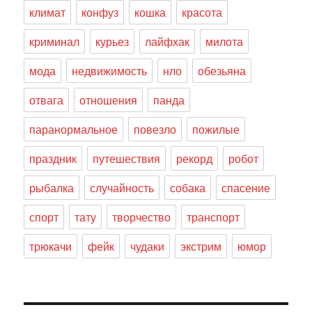
климат
конфуз
кошка
красота
криминал
курьез
лайфхак
милота
мода
недвижимость
нло
обезьяна
отвага
отношения
панда
паранормальное
повезло
пожилые
праздник
путешествия
рекорд
робот
рыбалка
случайность
собака
спасение
спорт
тату
творчество
транспорт
трюкачи
фейк
чудаки
экстрим
юмор