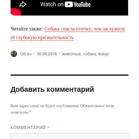
Читайте также:
Собака спасла птичку, чем заслужила
её глубокую признательность
Автор
Опубликовано
Метки
120.su
30.06.2018
животные
,
собака
,
юмор
Добавить комментарий
Ваш адрес email не будет опубликован.
Обязательные поля
помечены
*
КОММЕНТАРИЙ
*