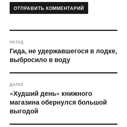
Навигация
НАЗАД
по
Гида, не удержавшегося в лодке,
Предыдущая
выбросило в воду
запись:
записям
ДАЛЕЕ
«Худший день» книжного
Следующая
магазина обернулся большой
запись:
выгодой