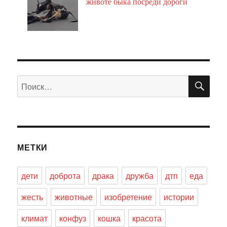
животе быка посреди дороги
ПО
Искать:
МЕТКИ
дети
доброта
драка
дружба
дтп
еда
жесть
животные
изобретение
истории
климат
конфуз
кошка
красота