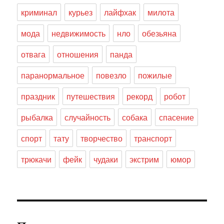
криминал
курьез
лайфхак
милота
мода
недвижимость
нло
обезьяна
отвага
отношения
панда
паранормальное
повезло
пожилые
праздник
путешествия
рекорд
робот
рыбалка
случайность
собака
спасение
спорт
тату
творчество
транспорт
трюкачи
фейк
чудаки
экстрим
юмор