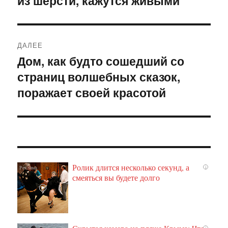
из шерсти, кажутся живыми
записям
ДАЛЕЕ
Дом, как будто сошедший со
Следующая
страниц волшебных сказок,
запись:
поражает своей красотой
Ролик длится несколько секунд, а
i
смеяться вы будете долго
i