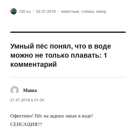
Автор
Опубликовано
Метки
120.su
02.07.2018
животные
,
собака
,
юмор
Умный пёс понял, что в воде
можно не только плавать: 1
комментарий
Маша
:
21.07.2018 в 01:34
Офигенно! Пёс на задних лапах в воде!
СЕНСАЦИЯ!!!