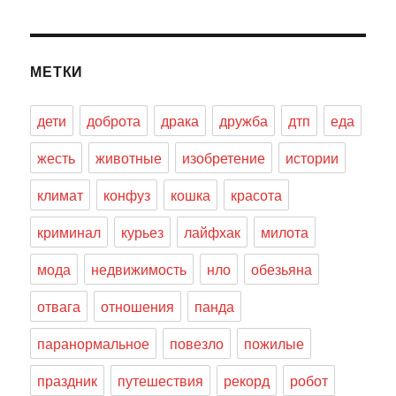
МЕТКИ
дети
доброта
драка
дружба
дтп
еда
жесть
животные
изобретение
истории
климат
конфуз
кошка
красота
криминал
курьез
лайфхак
милота
мода
недвижимость
нло
обезьяна
отвага
отношения
панда
паранормальное
повезло
пожилые
праздник
путешествия
рекорд
робот