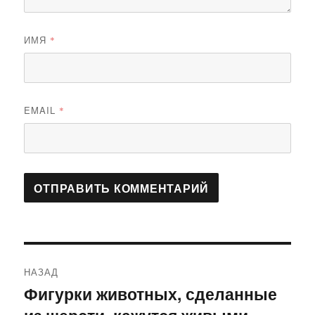
ИМЯ
*
EMAIL
*
Навигация
НАЗАД
по
Фигурки животных, сделанные
Предыдущая
запись: