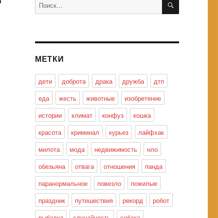
Искать:
МЕТКИ
дети
доброта
драка
дружба
дтп
еда
жесть
животные
изобретение
истории
климат
конфуз
кошка
красота
криминал
курьез
лайфхак
милота
мода
недвижимость
нло
обезьяна
отвага
отношения
панда
паранормальное
повезло
пожилые
праздник
путешествия
рекорд
робот
рыбалка
случайность
собака