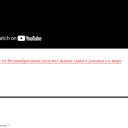
т из Великобритании получил звание самого длинного в мире
ечены
*