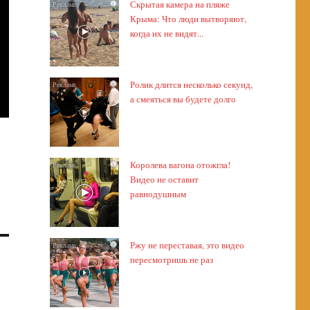
Скрытая камера на пляже
i
Крыма: Что люди вытворяют,
когда их не видят...
Ролик длится несколько секунд,
i
а смеяться вы будете долго
Королева вагона отожгла!
i
Видео не оставит
равнодушным
Ржу не переставая, это видео
i
пересмотришь не раз