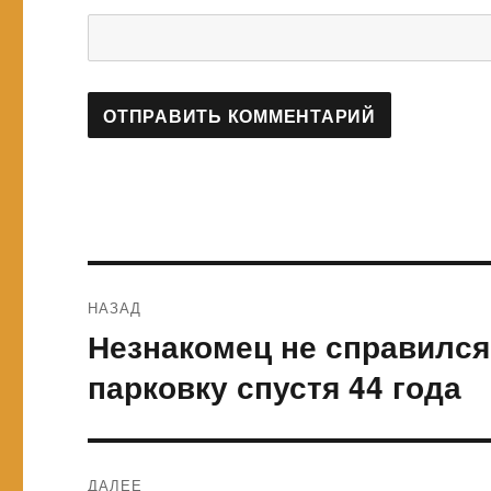
Навигация
НАЗАД
по
Незнакомец не справился
Предыдущая
запись:
записям
парковку спустя 44 года
ДАЛЕЕ