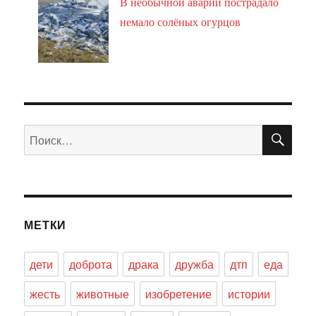
В необычной аварии пострадало
немало солёных огурцов
ПО
Искать:
МЕТКИ
дети
доброта
драка
дружба
дтп
еда
жесть
животные
изобретение
истории