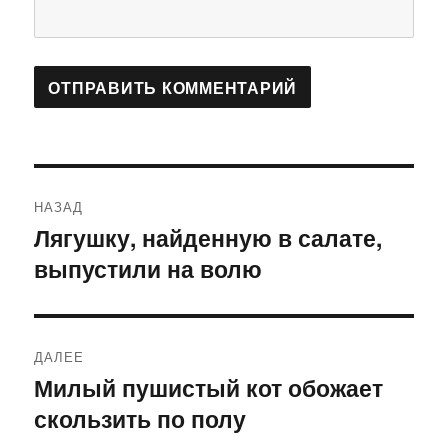
Навигация
НАЗАД
по
Лягушку, найденную в салате,
Предыдущая
выпустили на волю
запись:
записям
ДАЛЕЕ
Милый пушистый кот обожает
Следующая
скользить по полу
запись: