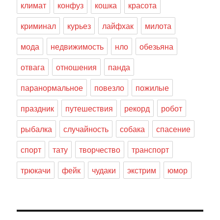
климат
конфуз
кошка
красота
криминал
курьез
лайфхак
милота
мода
недвижимость
нло
обезьяна
отвага
отношения
панда
паранормальное
повезло
пожилые
праздник
путешествия
рекорд
робот
рыбалка
случайность
собака
спасение
спорт
тату
творчество
транспорт
трюкачи
фейк
чудаки
экстрим
юмор