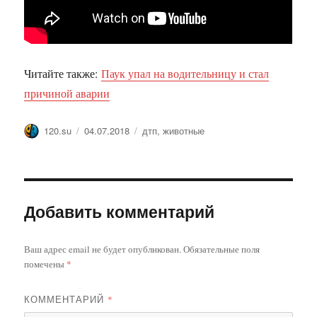
Читайте также:
Паук упал на водительницу и стал
причиной аварии
Автор
Опубликовано
Метки
120.su
04.07.2018
дтп
,
животные
Добавить комментарий
Ваш адрес email не будет опубликован.
Обязательные поля
помечены
*
КОММЕНТАРИЙ
*