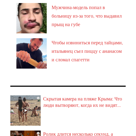
Мужчина-модель попал в
больницу из-за того, что выдавил
прыщ на губе
Чтобы извиниться перед тайцами,
итальянец съел пиццу с ананасом
и сломал спагетти
Скрытая камера на пляже Крыма: Что
i
люди вытворяют, когда их не видят...
Ролик длится несколько секунд, а
i