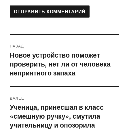
Навигация
НАЗАД
по
Новое устройство поможет
Предыдущая
проверить, нет ли от человека
запись:
записям
неприятного запаха
ДАЛЕЕ
Ученица, принесшая в класс
Следующая
«смешную ручку», смутила
запись:
учительницу и опозорила