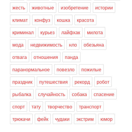
жесть
животные
изобретение
истории
климат
конфуз
кошка
красота
криминал
курьез
лайфхак
милота
мода
недвижимость
нло
обезьяна
отвага
отношения
панда
паранормальное
повезло
пожилые
праздник
путешествия
рекорд
робот
рыбалка
случайность
собака
спасение
спорт
тату
творчество
транспорт
трюкачи
фейк
чудаки
экстрим
юмор