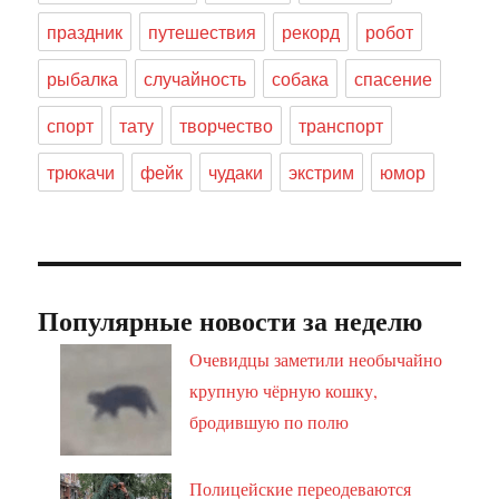
праздник
путешествия
рекорд
робот
рыбалка
случайность
собака
спасение
спорт
тату
творчество
транспорт
трюкачи
фейк
чудаки
экстрим
юмор
Популярные новости за неделю
Очевидцы заметили необычайно
крупную чёрную кошку,
бродившую по полю
Полицейские переодеваются