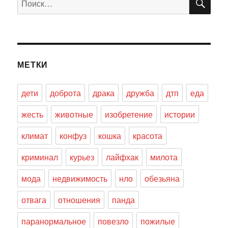
МЕТКИ
дети
доброта
драка
дружба
дтп
еда
жесть
животные
изобретение
истории
климат
конфуз
кошка
красота
криминал
курьез
лайфхак
милота
мода
недвижимость
нло
обезьяна
отвага
отношения
панда
паранормальное
повезло
пожилые