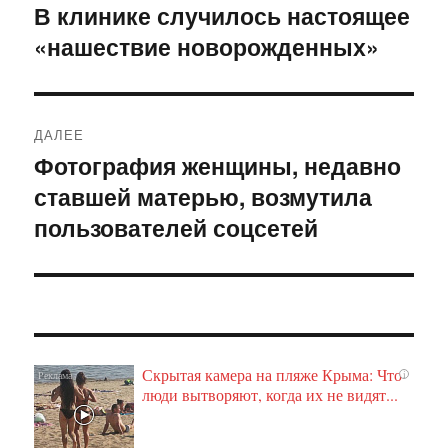
по
В клинике случилось настоящее
Предыдущая
«нашествие новорожденных»
запись:
записям
ДАЛЕЕ
Фотография женщины, недавно
Следующая
ставшей матерью, возмутила
запись:
пользователей соцсетей
Скрытая камера на пляже Крыма: Что
i
люди вытворяют, когда их не видят...