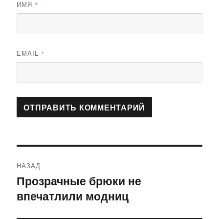
ИМЯ
*
EMAIL
*
Навигация
НАЗАД
по
Прозрачные брюки не
Предыдущая
впечатлили модниц
запись:
записям