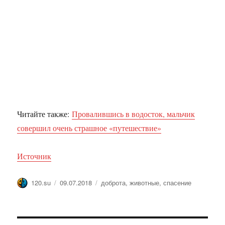
Читайте также:
Провалившись в водосток, мальчик
совершил очень страшное «путешествие»
Источник
Автор
Опубликовано
Метки
120.su
09.07.2018
доброта
,
животные
,
спасение