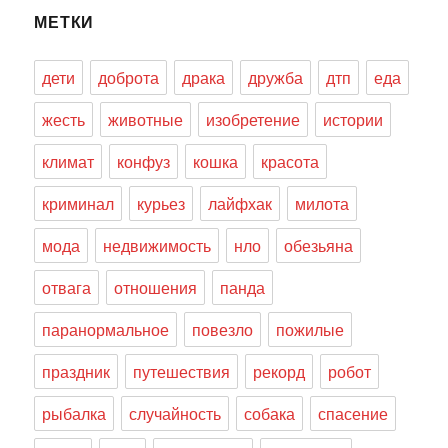
МЕТКИ
дети
доброта
драка
дружба
дтп
еда
жесть
животные
изобретение
истории
климат
конфуз
кошка
красота
криминал
курьез
лайфхак
милота
мода
недвижимость
нло
обезьяна
отвага
отношения
панда
паранормальное
повезло
пожилые
праздник
путешествия
рекорд
робот
рыбалка
случайность
собака
спасение