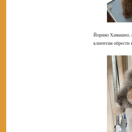
Йорико Хамашио, г
клиентам обрести 