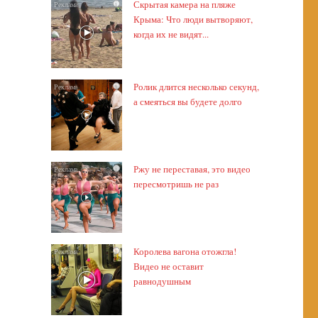
Скрытая камера на пляже
i
Крыма: Что люди вытворяют,
когда их не видят...
Ролик длится несколько секунд,
i
а смеяться вы будете долго
Ржу не переставая, это видео
i
пересмотришь не раз
Королева вагона отожгла!
i
Видео не оставит
равнодушным