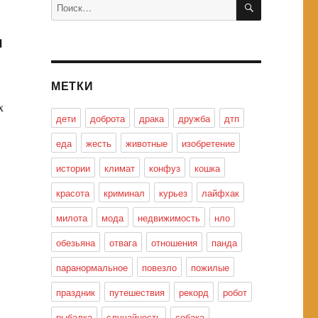
Искать:
ц
МЕТКИ
х
дети
доброта
драка
дружба
дтп
еда
жесть
животные
изобретение
истории
климат
конфуз
кошка
красота
криминал
курьез
лайфхак
милота
мода
недвижимость
нло
обезьяна
отвага
отношения
панда
паранормальное
повезло
пожилые
праздник
путешествия
рекорд
робот
рыбалка
случайность
собака