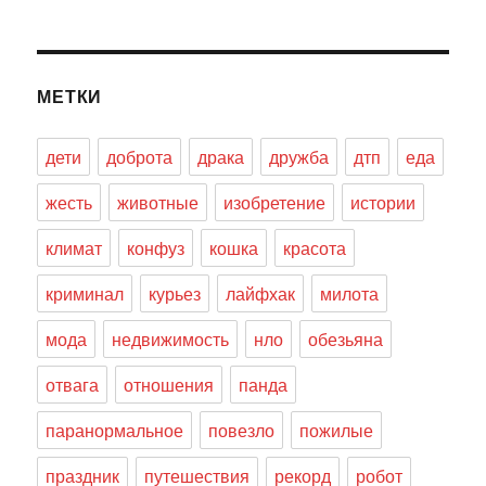
МЕТКИ
дети
доброта
драка
дружба
дтп
еда
жесть
животные
изобретение
истории
климат
конфуз
кошка
красота
криминал
курьез
лайфхак
милота
мода
недвижимость
нло
обезьяна
отвага
отношения
панда
паранормальное
повезло
пожилые
праздник
путешествия
рекорд
робот