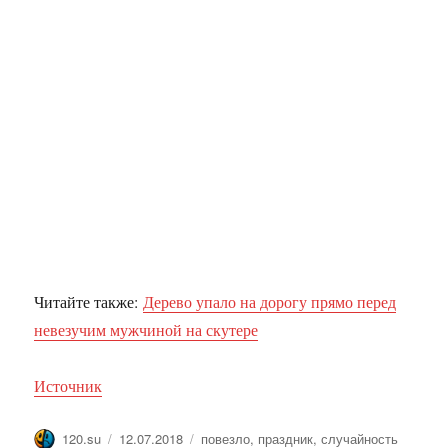
Читайте также:
Дерево упало на дорогу прямо перед
невезучим мужчиной на скутере
Источник
Автор
Опубликовано
Метки
120.su
12.07.2018
повезло
,
праздник
,
случайность