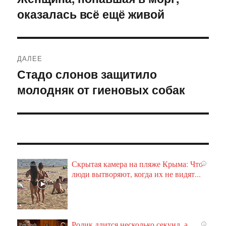
оказалась всё ещё живой
запись:
записям
ДАЛЕЕ
Стадо слонов защитило
Следующая
молодняк от гиеновых собак
запись:
Скрытая камера на пляже Крыма: Что
i
люди вытворяют, когда их не видят...
Ролик длится несколько секунд, а
i